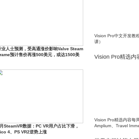
Vision Pro中文开
课）
行业人士预测，受高通涨价影响Valve Steam
Frame预计售价再涨500美元，或达1500美
Vision Pro精选
元
Vision Pro精选内容每
Amplium、Travel Imme
6月SteamVR数据：PC VR用户占比下滑，
ico 4、PS VR2逆势上涨