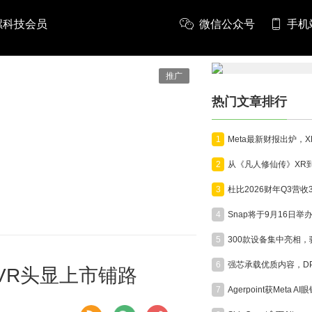
螺科技会员
微信公众号
手机
推广
热门文章排行
1
2
3
4
5
6
e VR头显上市铺路
7