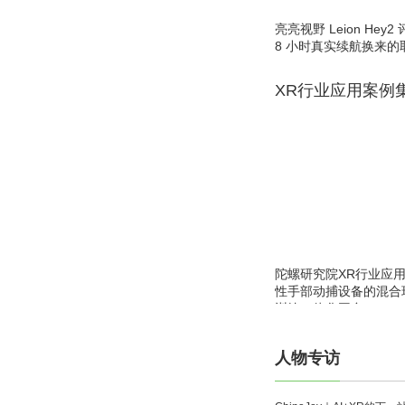
亮亮视野 Leion He
8 小时真实续航换来的
XR行业应用案例
陀螺研究院XR行业应
性手部动捕设备的混合
训练一体化平台
人物专访