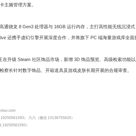
卡主频管理方案。
高通骁龙 8 Gen3 处理器与 16GB 运行内存，主打高性能无线沉浸式 V
lve 还携手虚幻引擎开展深度合作，并将旗下 PC 端海量游戏库全
e 正在升级 Steam 社区饰品市场，新增 3D 饰品预览、高级检索
检察长针对数字饰品、开箱道具及游戏皮肤长期开展的合规审查。
oluo.com
9250561593）
六六（微信 13138755620）
19250561593）