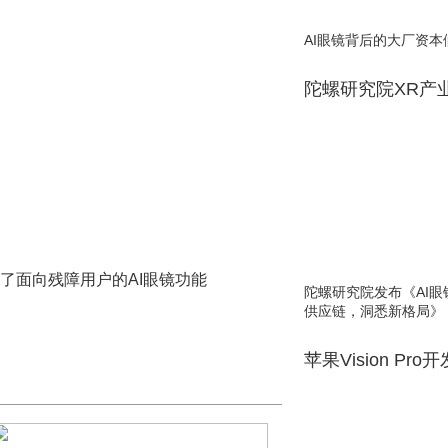
AI眼镜背后的大厂资本
陀螺研究院XR产
介绍了面向残障用户的AI眼镜功能
陀螺研究院发布《AI
供应链，洞悉新格局》
苹果Vision Pro